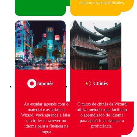
melhorar suas habilidades.
Japonês
Chinês
Ao estudar japonês com o
O curso de chinês da Wizard
material e as aulas da
utiliza métodos que facilitam
Wizard, você aprende a falar,
o aprendizado do idioma
ouvir, ler e escrever no
para ajudá-lo a alcançar a
idioma para a fluência na
proficiência.
língua.