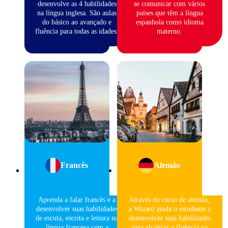
desenvolve as 4 habilidades
se comunicar com vários
na língua inglesa. São aulas
países que têm a língua
do básico ao avançado e
espanhola como idioma
fluência para todas as idades.
materno.
Francês
Alemão
Aprenda a falar francês e a
Através do curso de alemão,
desenvolver suas habilidades
a Wizard ajuda o estudante a
de escuta, escrita e leitura na
desenvolver suas habilidades
língua francesa com a
para alcançar a fluência na