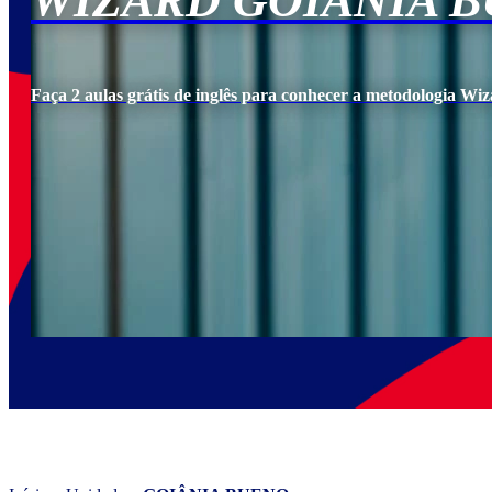
WIZARD GOIÂNIA 
Faça 2 aulas grátis de inglês para conhecer a metodologia Wiz