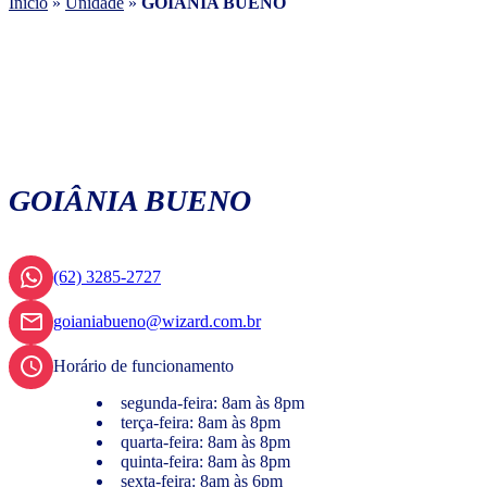
Início
»
Unidade
»
GOIÂNIA BUENO
GOIÂNIA BUENO
(62) 3285-2727
goianiabueno@wizard.com.br
Horário de funcionamento
segunda-feira: 8am às 8pm
terça-feira: 8am às 8pm
quarta-feira: 8am às 8pm
quinta-feira: 8am às 8pm
sexta-feira: 8am às 6pm