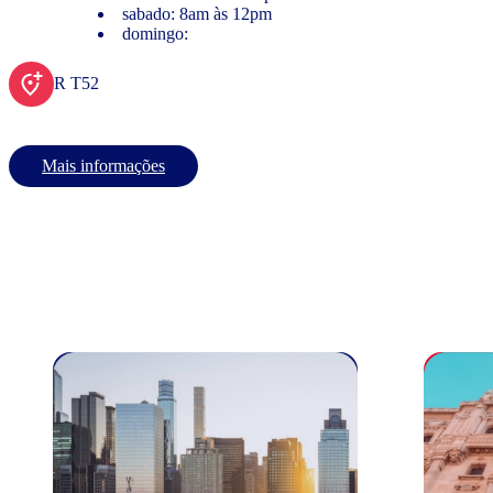
sabado: 8am às 12pm
domingo:
R T52
Mais informações