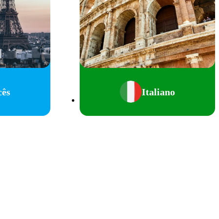
cês
Italiano