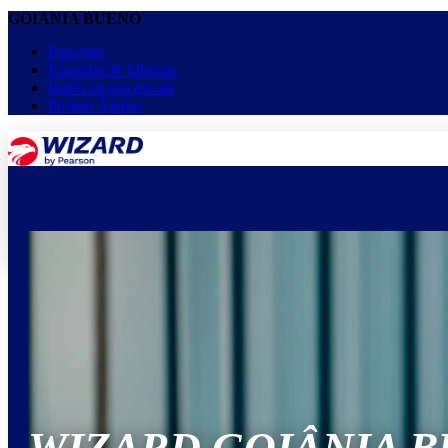
GOIÂNIA BUENO
Parcerias
Franquia de Idiomas
Inglês na sua escola
Projeto Águias
menu
keyboard_arrow_down
Home
Cursos