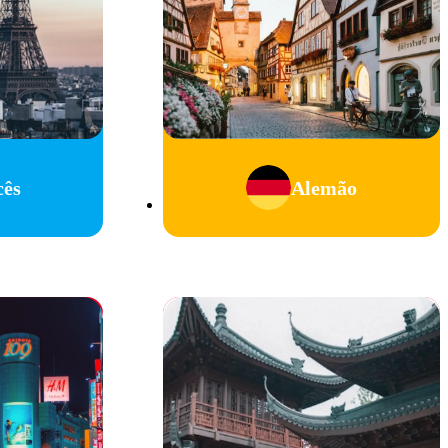
cês
Alemão