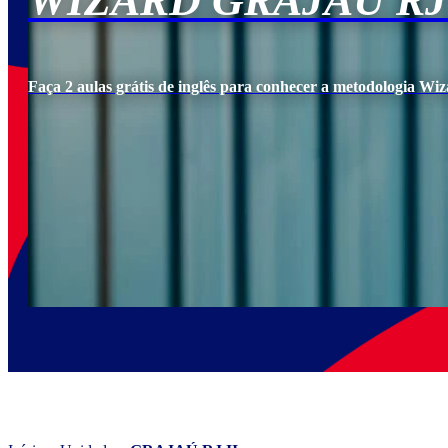
WIZARD GRAJAÚ RJ 
Faça 2 aulas grátis de inglês para conhecer a metodologia Wiz