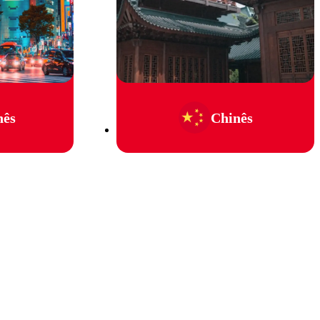
nês
Chinês