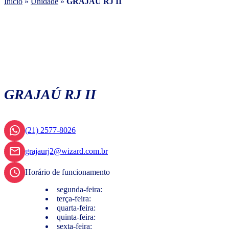
Início
»
Unidade
»
GRAJAÚ RJ II
GRAJAÚ RJ II
(21) 2577-8026
grajaurj2@wizard.com.br
Horário de funcionamento
segunda-feira:
terça-feira:
quarta-feira:
quinta-feira:
sexta-feira: