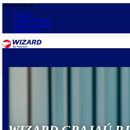
GRAJAÚ RJ II
Parcerias
Franquia de Idiomas
Inglês na sua escola
Projeto Águias
menu
keyboard_arrow_down
Home
Cursos