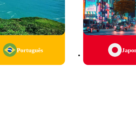
Português
Japo