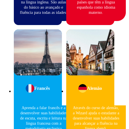
na língua inglesa. São aulas
países que têm a língua
do básico ao avançado e
espanhola como idioma
fluência para todas as idades.
materno.
Francês
Alemão
Aprenda a falar francês e a
Através do curso de alemão,
desenvolver suas habilidades
a Wizard ajuda o estudante a
de escuta, escrita e leitura na
desenvolver suas habilidades
língua francesa com a
para alcançar a fluência na
metodologia exclusiva
língua alemã.