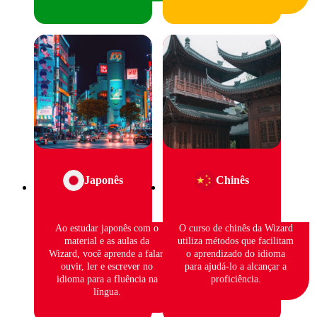
Japonês
Chinês
Ao estudar japonês com o
O curso de chinês da Wizard
material e as aulas da
utiliza métodos que facilitam
Wizard, você aprende a falar,
o aprendizado do idioma
ouvir, ler e escrever no
para ajudá-lo a alcançar a
idioma para a fluência na
proficiência.
língua.