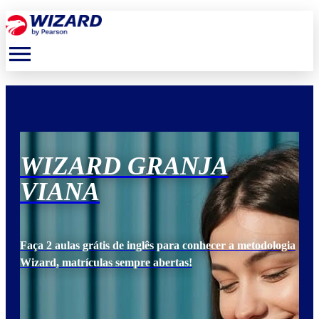
menu
WIZARD GRANJA
W
VIANA
V
ogia
Faça 2 aulas grátis de inglês para conhecer a metodologia
Faça
Wizard, matrículas sempre abertas!
Wiz