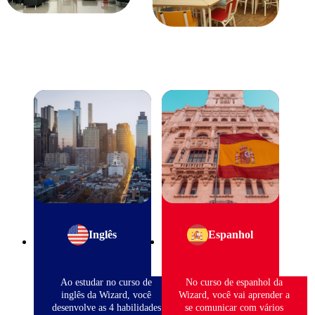
Inglês
Espanhol
Ao estudar no curso de
No curso de espanhol da
inglês da Wizard, você
Wizard, você vai aprender a
desenvolve as 4 habilidades
se comunicar com vários