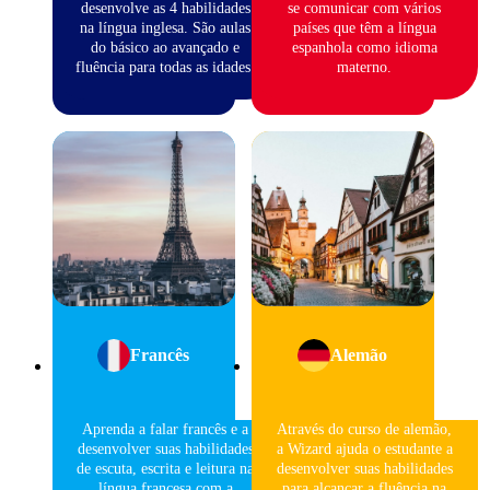
desenvolve as 4 habilidades
se comunicar com vários
na língua inglesa. São aulas
países que têm a língua
do básico ao avançado e
espanhola como idioma
fluência para todas as idades.
materno.
Francês
Alemão
Aprenda a falar francês e a
Através do curso de alemão,
desenvolver suas habilidades
a Wizard ajuda o estudante a
de escuta, escrita e leitura na
desenvolver suas habilidades
língua francesa com a
para alcançar a fluência na