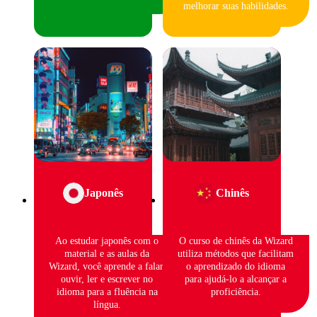
melhorar suas habilidades.
Japonês
Chinês
Ao estudar japonês com o
O curso de chinês da Wizard
material e as aulas da
utiliza métodos que facilitam
Wizard, você aprende a falar,
o aprendizado do idioma
ouvir, ler e escrever no
para ajudá-lo a alcançar a
idioma para a fluência na
proficiência.
língua.