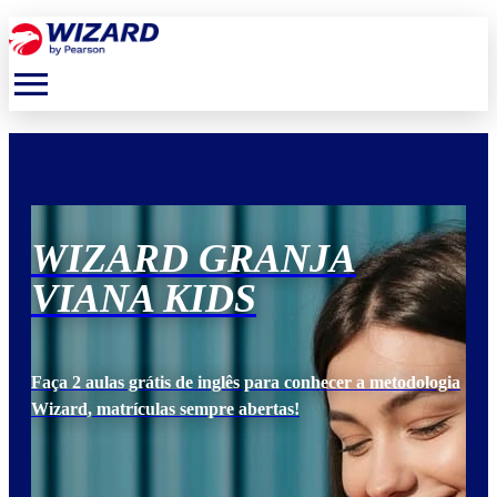
menu
WIZARD GRANJA
W
VIANA KIDS
V
ogia
Faça 2 aulas grátis de inglês para conhecer a metodologia
Faça
Wizard, matrículas sempre abertas!
Wiz