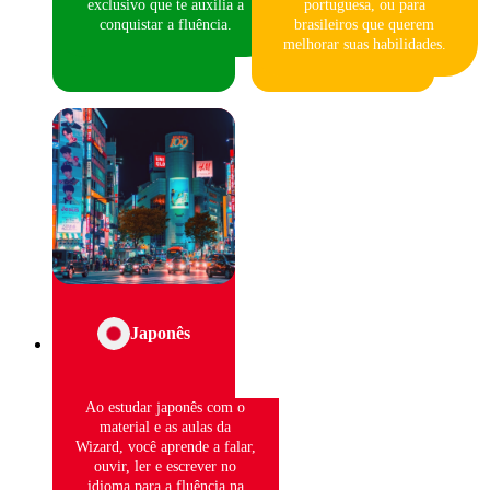
exclusivo que te auxilia a
portuguesa, ou para
conquistar a fluência.
brasileiros que querem
melhorar suas habilidades.
Japonês
Ao estudar japonês com o
material e as aulas da
Wizard, você aprende a falar,
ouvir, ler e escrever no
idioma para a fluência na