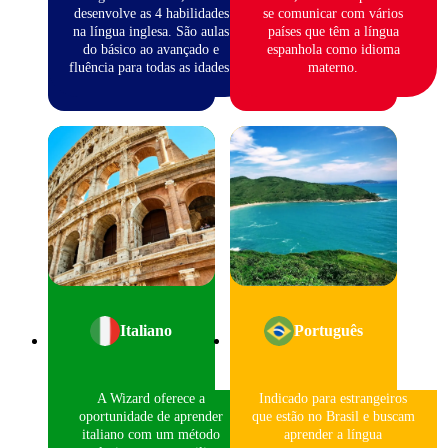
desenvolve as 4 habilidades
se comunicar com vários
na língua inglesa. São aulas
países que têm a língua
do básico ao avançado e
espanhola como idioma
fluência para todas as idades.
materno.
Italiano
Português
A Wizard oferece a
Indicado para estrangeiros
oportunidade de aprender
que estão no Brasil e buscam
italiano com um método
aprender a língua