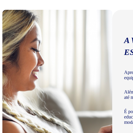
A
E
Apre
equi
Além
até 
É po
educ
moda