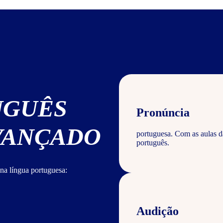
UGUÊS
Pronúncia
AVANÇADO
portuguesa. Com as aulas d
português.
na língua portuguesa:
Audição