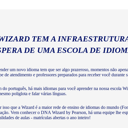
geral com a gramática e voc
 WIZARD TEM A INFRAESTRUTURA
SPERA DE UMA ESCOLA DE IDIO
nder um novo idioma tem que ser algo prazeroso, momentos não apenas 
pe de atendimento e professores preparados para receber você durante su
 do português, há mais idiomas para você aprender na nossa escola Wiz
mesmo poliglota e falar várias línguas.
r isso que a Wizard é a maior rede de ensino de idiomas do mundo (Fon
ação. Vem conhecer o DNA Wizard by Pearson, há uma equipe lhe esperan
lidades de aulas - matrículas abertas o ano inteiro!