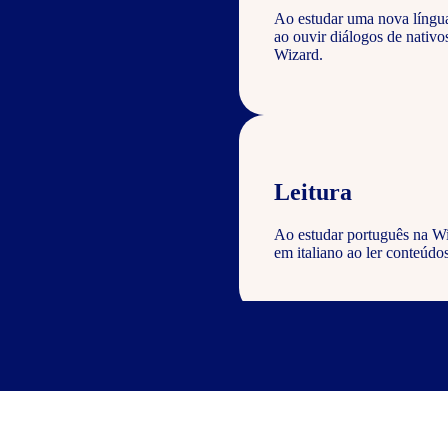
Ao estudar uma nova língu
ao ouvir diálogos de nativ
Wizard.
Leitura
Ao estudar português na Wi
em italiano ao ler conteúdos
Escrita
Com o curso de português Wi