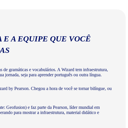
abulários corretos da língua portuguesa.
 E A EQUIPE QUE VOCÊ
MAS
de gramáticas e vocabulários. A Wizard tem infraestrutura,
a jornada, seja para aprender português ou outra língua.
ard by Pearson. Chegou a hora de você se tornar bilíngue, ou
te: Geofusion) e faz parte da Pearson, líder mundial em
do para mostrar a infraestrutura, material didático e