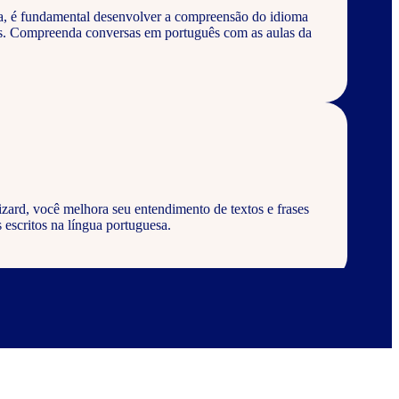
a, é fundamental desenvolver a compreensão do idioma
os. Compreenda conversas em português com as aulas da
zard, você melhora seu entendimento de textos e frases
 escritos na língua portuguesa.
zard, aprenda a escrever palavras, frases e textos em