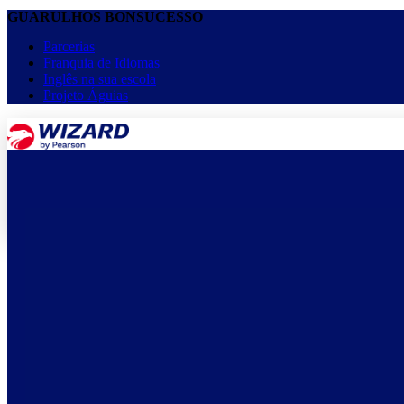
GUARULHOS BONSUCESSO
Parcerias
Franquia de Idiomas
Inglês na sua escola
Projeto Águias
menu
keyboard_arrow_down
Home
Cursos