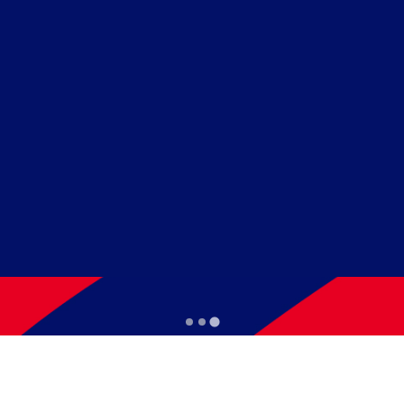
S BONSUCESSO
ard, matrículas sempre abertas!