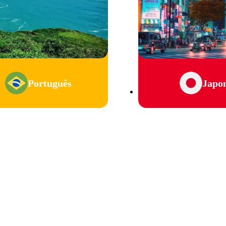
Português
Japo