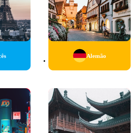
cês
Alemão