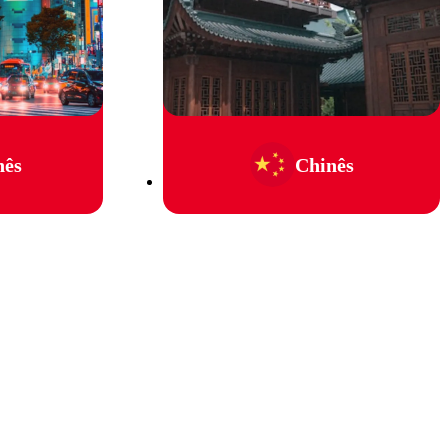
nês
Chinês