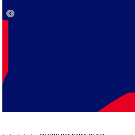
WIZARD GUARULHO
Faça 2 aulas grátis de inglês para conhecer a metodologia Wiz