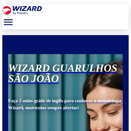
menu
S
WIZARD GUARULHOS
W
SÃO JOÃO
S
ogia
Faça 2 aulas grátis de inglês para conhecer a metodologia
Faça
Wizard, matrículas sempre abertas!
Wiz