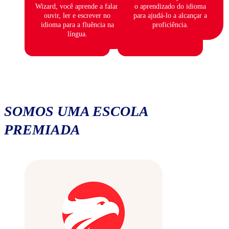
Wizard, você aprende a falar,
o aprendizado do idioma
ouvir, ler e escrever no
para ajudá-lo a alcançar a
idioma para a fluência na
proficiência.
língua.
SOMOS UMA ESCOLA
PREMIADA