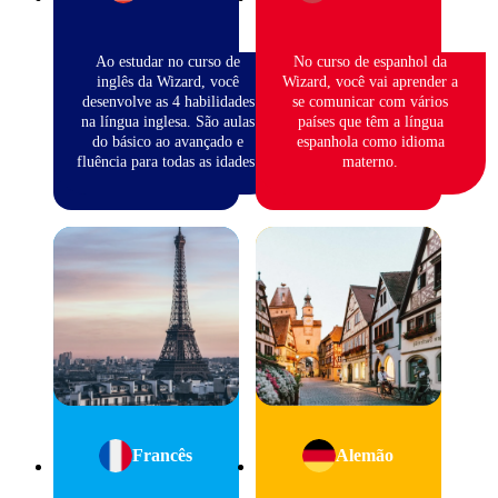
Ao estudar no curso de
No curso de espanhol da
inglês da Wizard, você
Wizard, você vai aprender a
desenvolve as 4 habilidades
se comunicar com vários
na língua inglesa. São aulas
países que têm a língua
do básico ao avançado e
espanhola como idioma
fluência para todas as idades.
materno.
Francês
Alemão