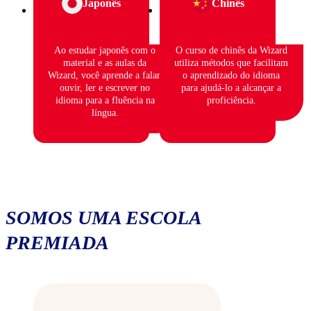
Japonês
Chinês
Ao estudar japonês com o
O curso de chinês da Wizard
material e as aulas da
utiliza métodos que facilitam
Wizard, você aprende a falar,
o aprendizado do idioma
ouvir, ler e escrever no
para ajudá-lo a alcançar a
idioma para a fluência na
proficiência.
língua.
SOMOS UMA ESCOLA
PREMIADA