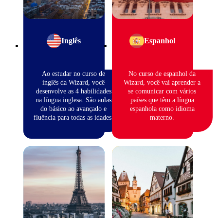
Inglês
Espanhol
Ao estudar no curso de
No curso de espanhol da
inglês da Wizard, você
Wizard, você vai aprender a
desenvolve as 4 habilidades
se comunicar com vários
na língua inglesa. São aulas
países que têm a língua
do básico ao avançado e
espanhola como idioma
fluência para todas as idades.
materno.