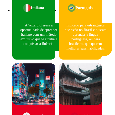
Italiano
Português
A Wizard oferece a
Indicado para estrangeiros
oportunidade de aprender
que estão no Brasil e buscam
italiano com um método
aprender a língua
exclusivo que te auxilia a
portuguesa, ou para
conquistar a fluência.
brasileiros que querem
melhorar suas habilidades.