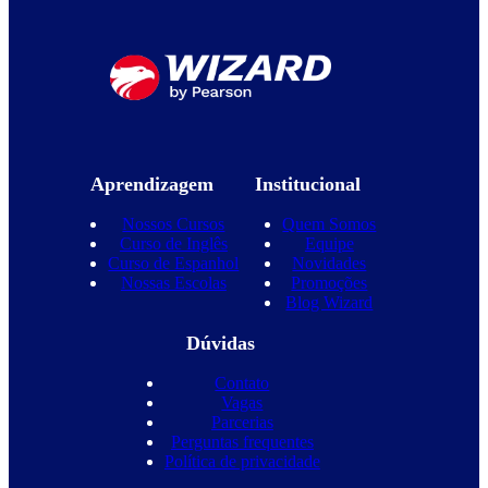
Aprendizagem
Institucional
Nossos Cursos
Quem Somos
Curso de Inglês
Equipe
Curso de Espanhol
Novidades
Nossas Escolas
Promoções
Blog Wizard
Dúvidas
Contato
Vagas
Parcerias
Perguntas frequentes
Política de privacidade