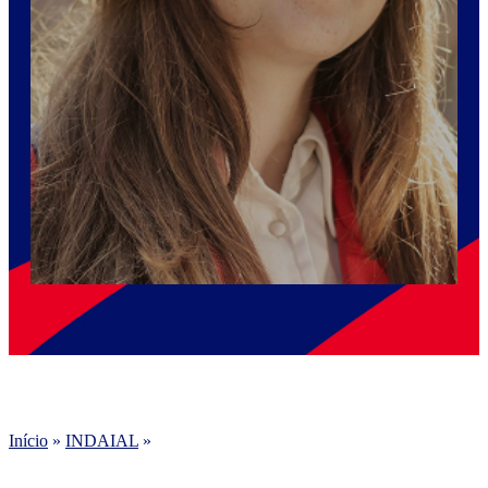
Início
»
INDAIAL
»