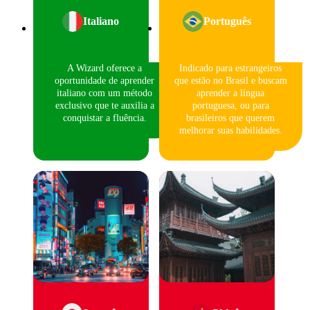
Italiano
Português
A Wizard oferece a
Indicado para estrangeiros
oportunidade de aprender
que estão no Brasil e buscam
italiano com um método
aprender a língua
exclusivo que te auxilia a
portuguesa, ou para
conquistar a fluência.
brasileiros que querem
melhorar suas habilidades.