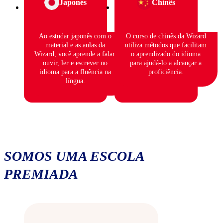
Japonês
Chinês
Ao estudar japonês com o
O curso de chinês da Wizard
material e as aulas da
utiliza métodos que facilitam
Wizard, você aprende a falar,
o aprendizado do idioma
ouvir, ler e escrever no
para ajudá-lo a alcançar a
idioma para a fluência na
proficiência.
língua.
SOMOS UMA ESCOLA
PREMIADA