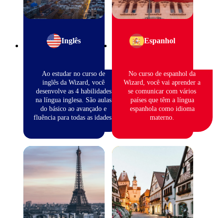
Inglês
Espanhol
Ao estudar no curso de
No curso de espanhol da
inglês da Wizard, você
Wizard, você vai aprender a
desenvolve as 4 habilidades
se comunicar com vários
na língua inglesa. São aulas
países que têm a língua
do básico ao avançado e
espanhola como idioma
fluência para todas as idades.
materno.