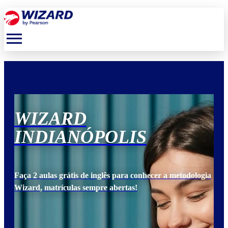
menu
WIZARD
W
INDIANÓPOLIS
I
ogia
Faça 2 aulas grátis de inglês para conhecer a metodologia
Faça
Wizard, matrículas sempre abertas!
Wiz