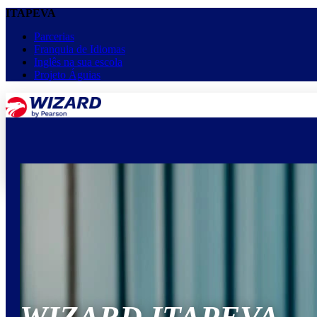
ITAPEVA
Parcerias
Franquia de Idiomas
Inglês na sua escola
Projeto Águias
menu
keyboard_arrow_down
Home
Cursos