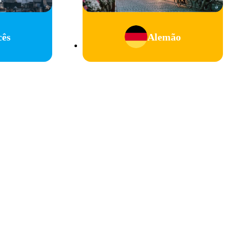
cês
Alemão