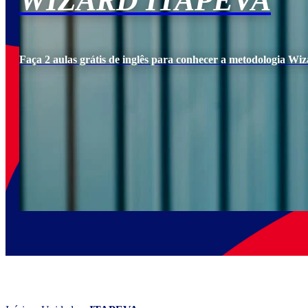
WIZARD ITAPEVA
Faça 2 aulas grátis de inglês para conhecer a metodologia Wiz