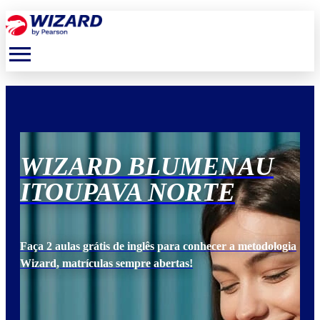
menu
WIZARD BLUMENAU
W
ITOUPAVA NORTE
I
ogia
Faça 2 aulas grátis de inglês para conhecer a metodologia
Faça
Wizard, matrículas sempre abertas!
Wiz