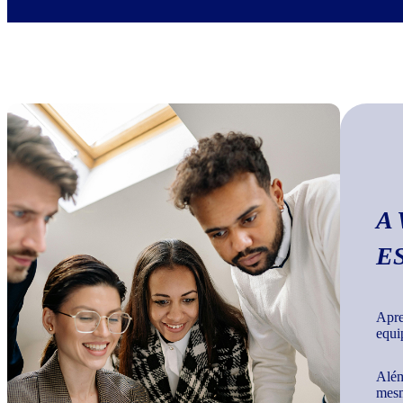
A
E
Apre
equi
Além
mesm