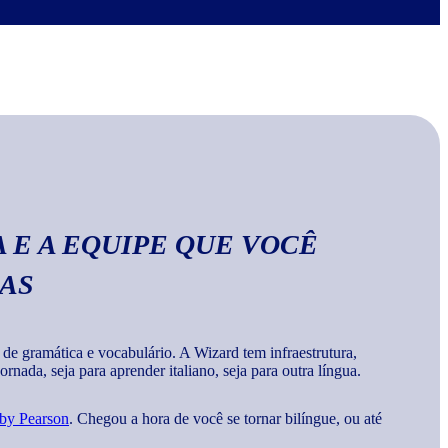
no Wizard, você aprende a escrever palavras, frases e
a
gramática e vocabulários corretos da língua
.
 E A EQUIPE QUE VOCÊ
MAS
 gramática e vocabulário. A Wizard tem infraestrutura,
rnada, seja para aprender italiano, seja para outra língua.
 by Pearson
. Chegou a hora de você se tornar bilíngue, ou até