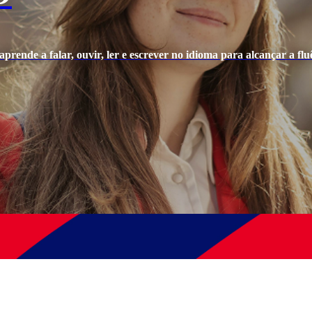
prende a falar, ouvir, ler e escrever no idioma para alcançar a fluê