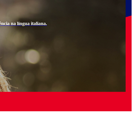
ncia na língua italiana.
Ao e
Quer