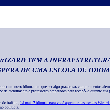
Escrita
Com o curso de italia
textos em geral com 
 WIZARD TEM A INFRAESTRUTURA
SPERA DE UMA ESCOLA DE IDIO
nder um novo idioma tem que ser algo prazeroso, com momentos além de
pe de atendimento e professores preparados para recebê-lo durante sua jo
 do italiano,
há mais 7 idiomas para você aprender nas escolas Wizard
o poliglota.