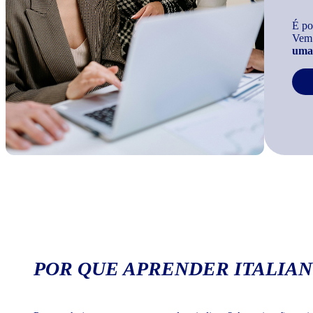
É po
Vem
uma 
POR QUE APRENDER ITALIAN