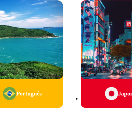
Português
Japo