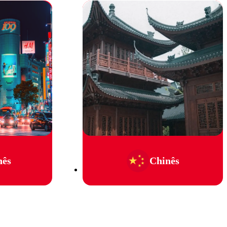
nês
Chinês