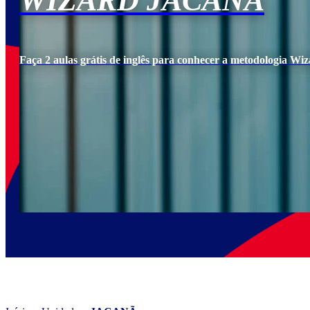
WIZARD JACANÃ
Faça 2 aulas grátis de inglês para conhecer a metodologia Wiz