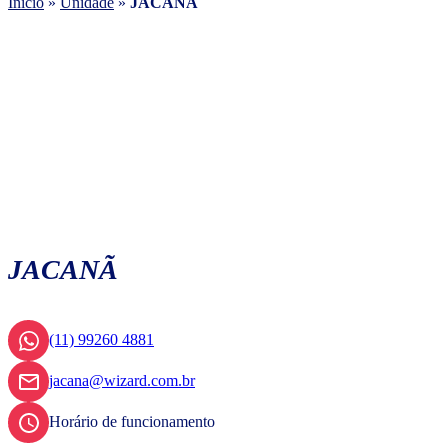
Início
»
Unidade
»
JACANÃ
JACANÃ
(11) 99260 4881
jacana@wizard.com.br
Horário de funcionamento