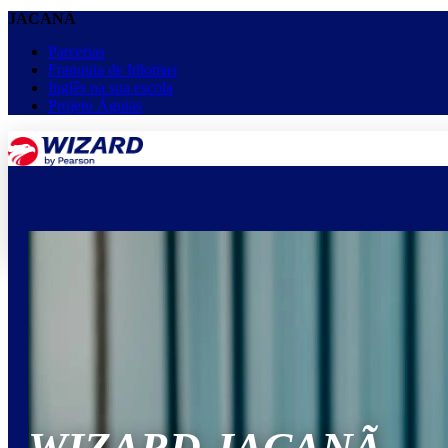
JACANÃ
Parcerias
Franquia de Idiomas
Inglês na sua escola
Projeto Águias
menu
keyboard_arrow_down
Home
Cursos