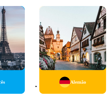
cês
Alemão