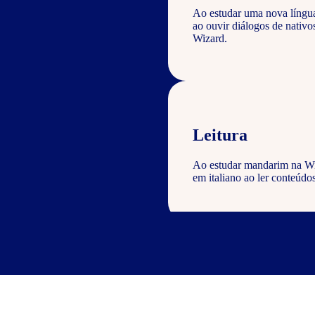
Ao estudar uma nova língu
ao ouvir diálogos de nati
Wizard.
Leitura
Ao estudar mandarim na Wiz
em italiano ao ler conteúdos
Escrita
Com o curso de chinês Wizar