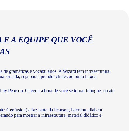
ios corretos da língua chinesa.
 E A EQUIPE QUE VOCÊ
MAS
de gramáticas e vocabulários. A Wizard tem infraestrutura,
a jornada, seja para aprender chinês ou outra língua.
 by Pearson. Chegou a hora de você se tornar bilíngue, ou até
te: Geofusion) e faz parte da Pearson, líder mundial em
do para mostrar a infraestrutura, material didático e