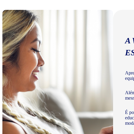
A
E
Apre
equi
Além
mesm
É po
educ
moda