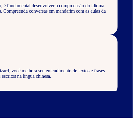
a, é fundamental desenvolver a compreensão do idioma
vos. Compreenda conversas em mandarim com as aulas da
ard, você melhora seu entendimento de textos e frases
 escritos na língua chinesa.
d, aprenda a escrever palavras, frases e textos em geral