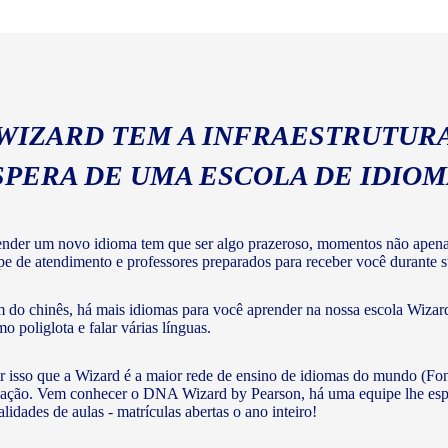
com a gramática e vocabulár
 WIZARD TEM A INFRAESTRUTURA
SPERA DE UMA ESCOLA DE IDIO
nder um novo idioma tem que ser algo prazeroso, momentos não apenas 
pe de atendimento e professores preparados para receber você durante su
 do chinês, há mais idiomas para você aprender na nossa escola Wizard
o poliglota e falar várias línguas.
r isso que a Wizard é a maior rede de ensino de idiomas do mundo (Fon
ação. Vem conhecer o DNA Wizard by Pearson, há uma equipe lhe esperan
lidades de aulas - matrículas abertas o ano inteiro!