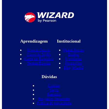
Aprendizagem
Institucional
Nossos Cursos
Quem Somos
Curso de Inglês
Equipe
Curso de Espanhol
Novidades
Nossas Escolas
Promoções
Blog Wizard
Dúvidas
Contato
Vagas
Parcerias
Perguntas frequentes
Política de privacidade