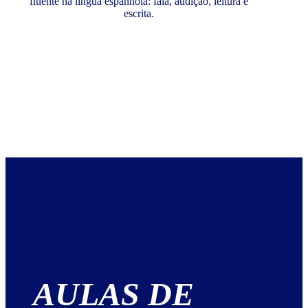
fluente na língua espanhola: fala, audição, leitura e
escrita.
AULAS DE