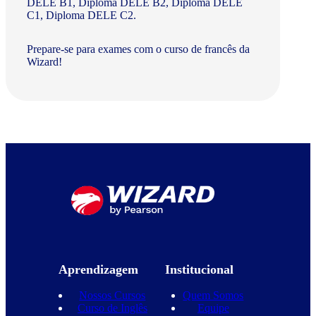
DELE B1, Diploma DELE B2, Diploma DELE
C1, Diploma DELE C2.
Prepare-se para exames com o curso de francês da
Wizard!
Aprendizagem
Institucional
Nossos Cursos
Quem Somos
Curso de Inglês
Equipe