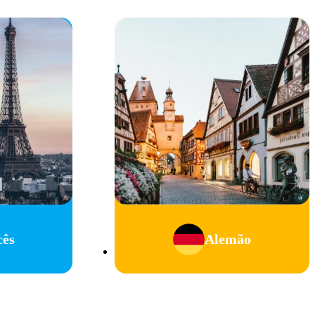
cês
Alemão