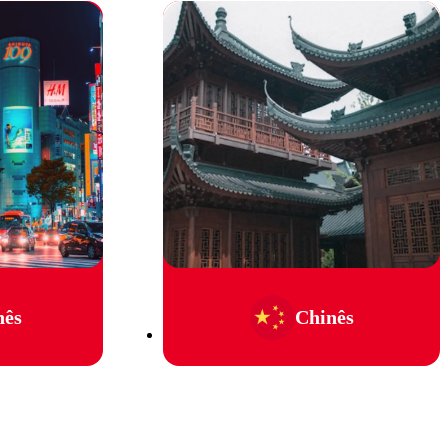
nês
Chinês