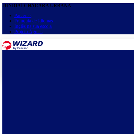
JUNDIAÍ CHÁCARA URBANA
Parcerias
Franquia de Idiomas
Inglês na sua escola
Projeto Águias
menu
keyboard_arrow_down
Home
Cursos