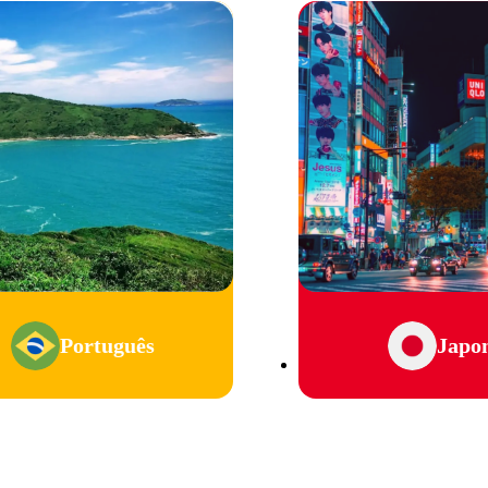
Português
Japo