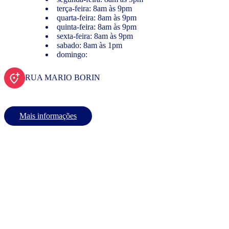
terça-feira: 8am às 9pm
quarta-feira: 8am às 9pm
quinta-feira: 8am às 9pm
sexta-feira: 8am às 9pm
sabado: 8am às 1pm
domingo:
RUA MARIO BORIN
Mais informações