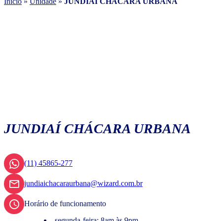
Início
»
Unidade
»
JUNDIAÍ CHÁCARA URBANA
JUNDIAÍ CHÁCARA URBANA
(11) 45865-277
jundiaichacaraurbana@wizard.com.br
Horário de funcionamento
segunda-feira: 8am às 9pm