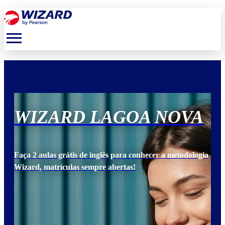
menu
A
WIZARD LAGOA NOVA
W
ogia
Faça 2 aulas grátis de inglês para conhecer a metodologia
Faça
Wizard, matrículas sempre abertas!
Wiz