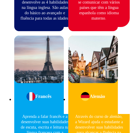
desenvolve as 4 habilidades
se comunicar com vários
na língua inglesa. São aulas
países que têm a língua
do básico ao avançado e
espanhola como idioma
fluência para todas as idades.
materno.
Francês
Alemão
Aprenda a falar francês e a
Através do curso de alemão,
desenvolver suas habilidades
a Wizard ajuda o estudante a
de escuta, escrita e leitura na
desenvolver suas habilidades
língua francesa com a
para alcançar a fluência na