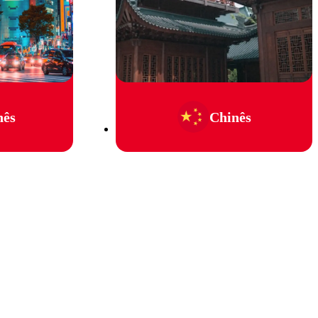
nês
Chinês