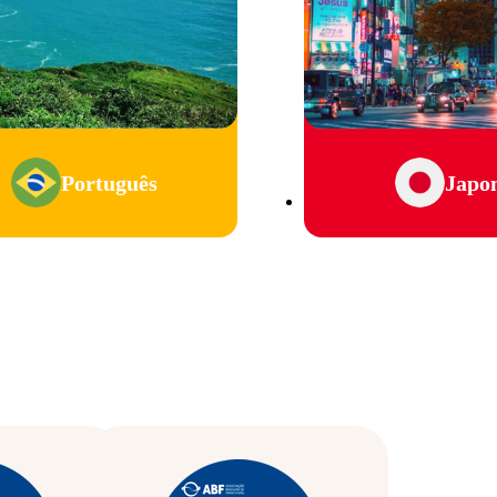
Português
Japo