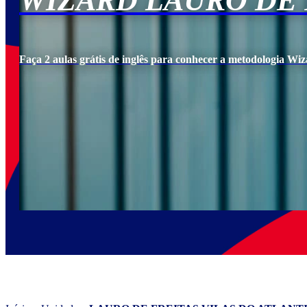
WIZARD LAURO DE 
Faça 2 aulas grátis de inglês para conhecer a metodologia Wiz