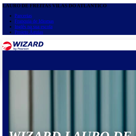
LAURO DE FREITAS VILAS DO ATLANTICO
Parcerias
Franquia de Idiomas
Inglês na sua escola
Projeto Águias
menu
keyboard_arrow_down
Home
Cursos