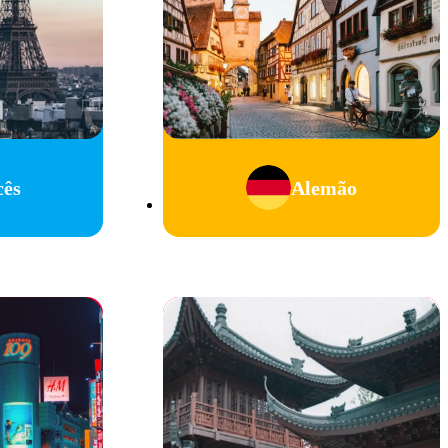
cês
Alemão