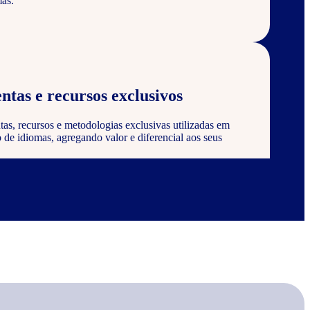
as.
ntas e recursos exclusivos
tas, recursos e metodologias exclusivas utilizadas em
de idiomas, agregando valor e diferencial aos seus
 certificação
 ser reconhecido e certificado pela Wizard, agregando
onstrando compromisso com a qualidade e excelência