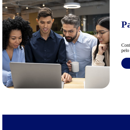
P
Conf
pelo