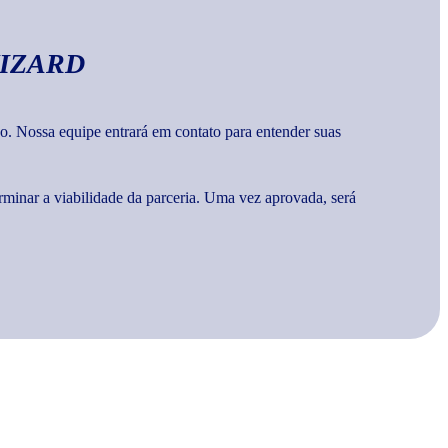
IZARD
o. Nossa equipe entrará em contato para entender suas
rminar a viabilidade da parceria. Uma vez aprovada, será