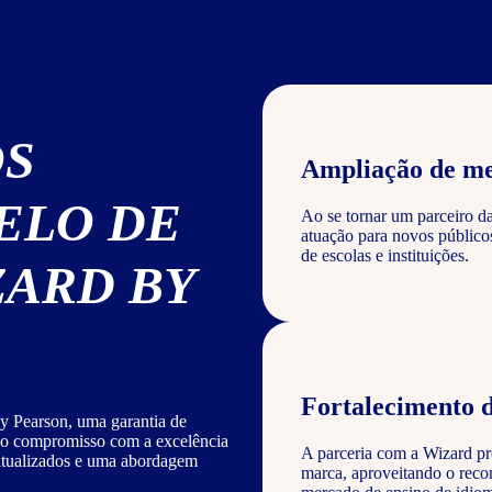
OS
Ampliação de m
ELO DE
Ao se tornar um parceiro d
atuação para novos público
de escolas e instituições.
ZARD BY
Fortalecimento 
y Pearson, uma garantia de
sso compromisso com a excelência
A parceria com a Wizard pro
 atualizados e uma abordagem
marca, aproveitando o reco