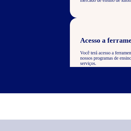
mercado de ensino de idiom
Acesso a ferrame
Você terá acesso a ferramen
nossos programas de ensino 
serviços.
Reconhecimento e
Como parceiro, você poderá
valor à sua empresa e dem
nos serviços oferecidos.