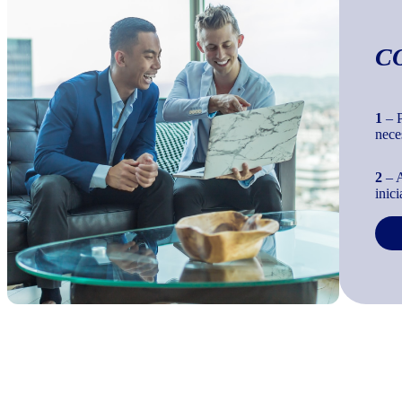
C
1
– P
nece
2
– A
inic