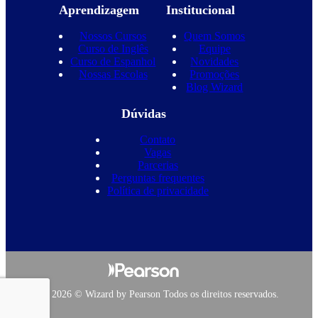
Aprendizagem
Institucional
Nossos Cursos
Quem Somos
Curso de Inglês
Equipe
Curso de Espanhol
Novidades
Nossas Escolas
Promoções
Blog Wizard
Dúvidas
Contato
Vagas
Parcerias
Perguntas frequentes
Política de privacidade
Copyright 2026 © Wizard by Pearson Todos os direitos reservados.