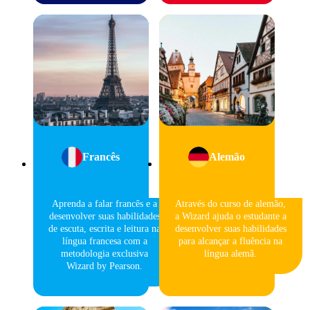
Francês
Alemão
Aprenda a falar francês e a
Através do curso de alemão,
desenvolver suas habilidades
a Wizard ajuda o estudante a
de escuta, escrita e leitura na
desenvolver suas habilidades
língua francesa com a
para alcançar a fluência na
metodologia exclusiva
língua alemã.
Wizard by Pearson.