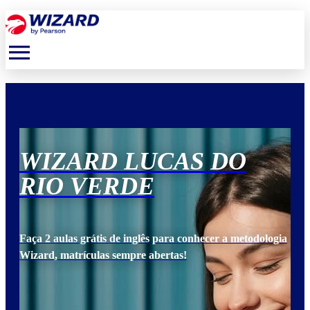
menu
WIZARD LUCAS DO
W
RIO VERDE
R
ogia
Faça 2 aulas grátis de inglês para conhecer a metodologia
Faça
Wizard, matrículas sempre abertas!
Wiz