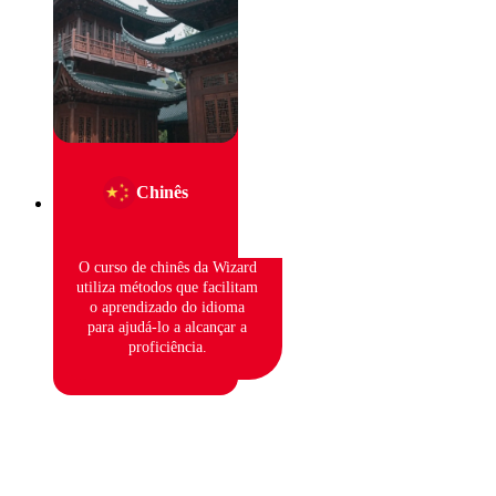
Chinês
O curso de chinês da Wizard
utiliza métodos que facilitam
o aprendizado do idioma
para ajudá-lo a alcançar a
proficiência.