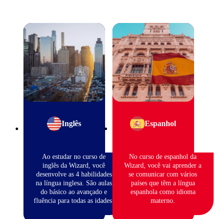
Inglês
Espanhol
Ao estudar no curso de
No curso de espanhol da
inglês da Wizard, você
Wizard, você vai aprender a
desenvolve as 4 habilidades
se comunicar com vários
na língua inglesa. São aulas
países que têm a língua
do básico ao avançado e
espanhola como idioma
fluência para todas as idades.
materno.