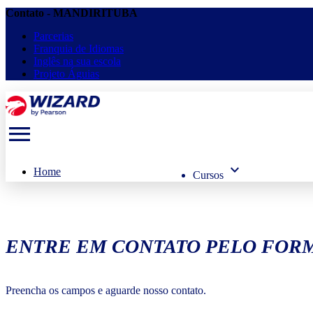
Contato - MANDIRITUBA
Parcerias
Franquia de Idiomas
Inglês na sua escola
Projeto Águias
menu
keyboard_arrow_down
Home
Cursos
ENTRE EM CONTATO PELO FORM
Preencha os campos e aguarde nosso contato.