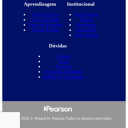
Aprendizagem
Institucional
Nossos Cursos
Quem Somos
Curso de Inglês
Equipe
Curso de Espanhol
Novidades
Nossas Escolas
Promoções
Blog Wizard
Dúvidas
Contato
Vagas
Parcerias
Perguntas frequentes
Política de privacidade
Copyright 2026 © Wizard by Pearson Todos os direitos reservados.