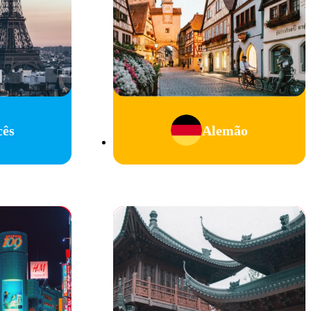
cês
Alemão