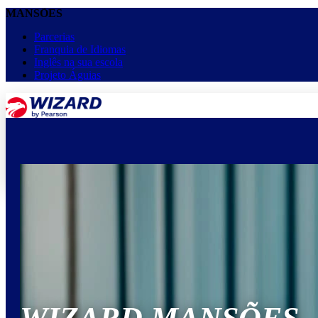
MANSÕES
Parcerias
Franquia de Idiomas
Inglês na sua escola
Projeto Águias
menu
keyboard_arrow_down
Home
Cursos