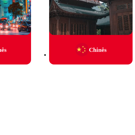
nês
Chinês