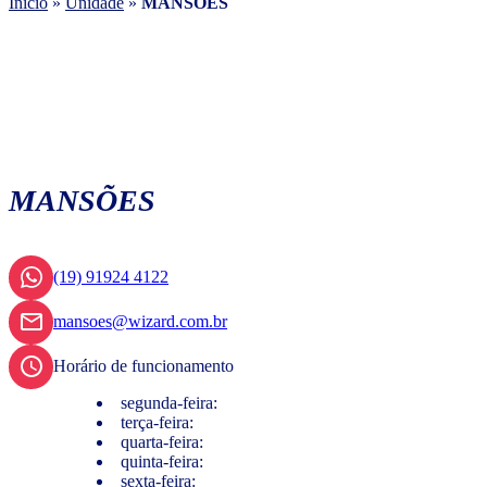
Início
»
Unidade
»
MANSÕES
MANSÕES
(19) 91924 4122
mansoes@wizard.com.br
Horário de funcionamento
segunda-feira:
terça-feira:
quarta-feira:
quinta-feira:
sexta-feira: