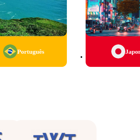
Português
Japo