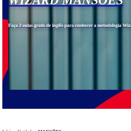
WIZARD MANSÕES
Faça 2 aulas grátis de inglês para conhecer a metodologia Wiz