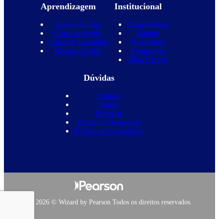
Aprendizagem
Institucional
Nossos Cursos
Quem Somos
Curso de Inglês
Equipe
Curso de Espanhol
Novidades
Nossas Escolas
Promoções
Blog Wizard
Dúvidas
Contato
Vagas
Parcerias
Perguntas frequentes
Política de privacidade
Copyright 2026 © Wizard by Pearson Todos os direitos reservados.