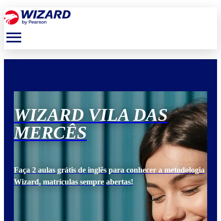
menu
WIZARD VILA DAS
W
MERCÊS
M
ogia
Faça 2 aulas grátis de inglês para conhecer a metodologia
Faça
Wizard, matrículas sempre abertas!
Wiz