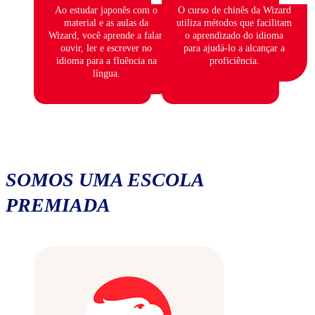
Ao estudar japonês com o
O curso de chinês da Wizard
material e as aulas da
utiliza métodos que facilitam
Wizard, você aprende a falar,
o aprendizado do idioma
ouvir, ler e escrever no
para ajudá-lo a alcançar a
idioma para a fluência na
proficiência.
língua.
SOMOS UMA ESCOLA
PREMIADA