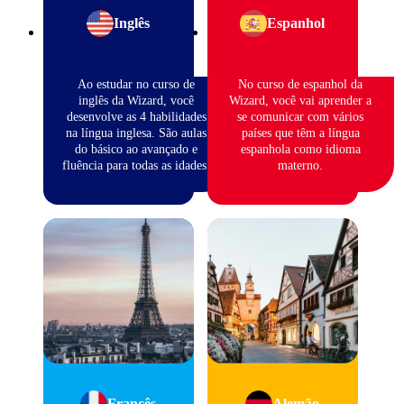
Inglês
Espanhol
Ao estudar no curso de
No curso de espanhol da
inglês da Wizard, você
Wizard, você vai aprender a
desenvolve as 4 habilidades
se comunicar com vários
na língua inglesa. São aulas
países que têm a língua
do básico ao avançado e
espanhola como idioma
fluência para todas as idades.
materno.
Francês
Alemão