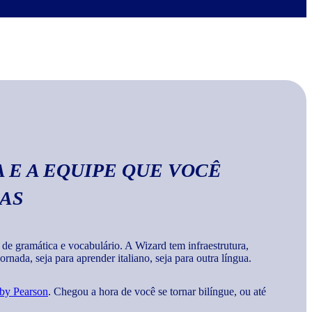
no Wizard, você aprende a escrever palavras, frases e
a
gramática e vocabulários corretos da língua
.
 E A EQUIPE QUE VOCÊ
MAS
 gramática e vocabulário. A Wizard tem infraestrutura,
rnada, seja para aprender italiano, seja para outra língua.
 by Pearson
. Chegou a hora de você se tornar bilíngue, ou até