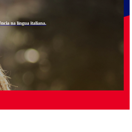
ncia na língua italiana.
Ao e
Quer