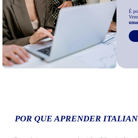
É po
Vem
uma 
POR QUE APRENDER ITALIAN