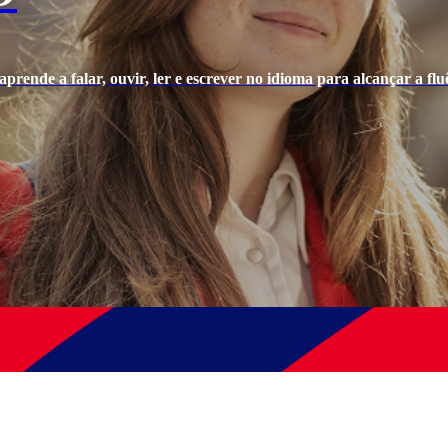
prende a falar, ouvir, ler e escrever no idioma para alcançar a fluê