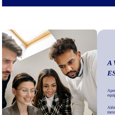
A
E
Apre
equi
Além
mesm