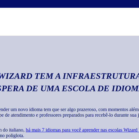
Escrita
Com o curso de italia
textos em geral com 
 WIZARD TEM A INFRAESTRUTURA
SPERA DE UMA ESCOLA DE IDIO
nder um novo idioma tem que ser algo prazeroso, com momentos além de
pe de atendimento e professores preparados para recebê-lo durante sua jo
 do italiano,
há mais 7 idiomas para você aprender nas escolas Wizard
o poliglota.