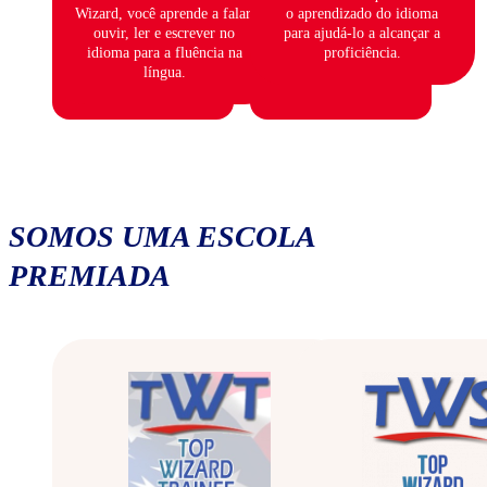
Wizard, você aprende a falar,
o aprendizado do idioma
ouvir, ler e escrever no
para ajudá-lo a alcançar a
idioma para a fluência na
proficiência.
língua.
SOMOS UMA ESCOLA
PREMIADA