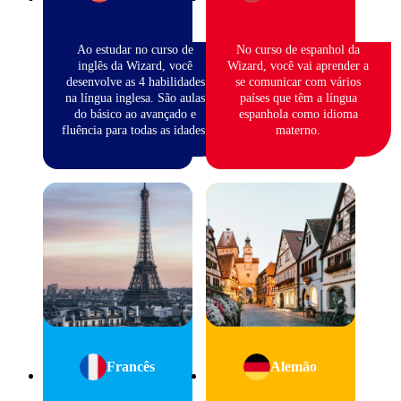
Ao estudar no curso de
No curso de espanhol da
inglês da Wizard, você
Wizard, você vai aprender a
desenvolve as 4 habilidades
se comunicar com vários
na língua inglesa. São aulas
países que têm a língua
do básico ao avançado e
espanhola como idioma
fluência para todas as idades.
materno.
Francês
Alemão