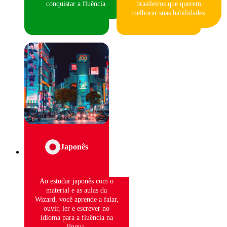
conquistar a fluência.
brasileiros que querem
melhorar suas habilidades.
Japonês
Ao estudar japonês com o
material e as aulas da
Wizard, você aprende a falar,
ouvir, ler e escrever no
idioma para a fluência na
língua.