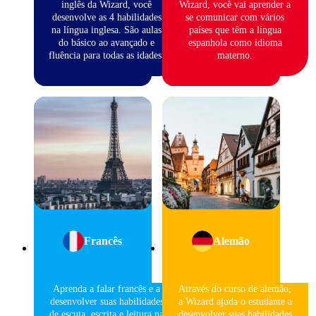
inglês da Wizard, você
Wizard, você vai aprender a
desenvolve as 4 habilidades
se comunicar com vários
na língua inglesa. São aulas
países que têm a língua
do básico ao avançado e
espanhola como idioma
fluência para todas as idades.
materno.
Francês
Alemão
Aprenda a falar francês e a
Através do curso de alemão,
desenvolver suas habilidades
a Wizard ajuda o estudante a
de escuta, escrita e leitura na
desenvolver suas habilidades