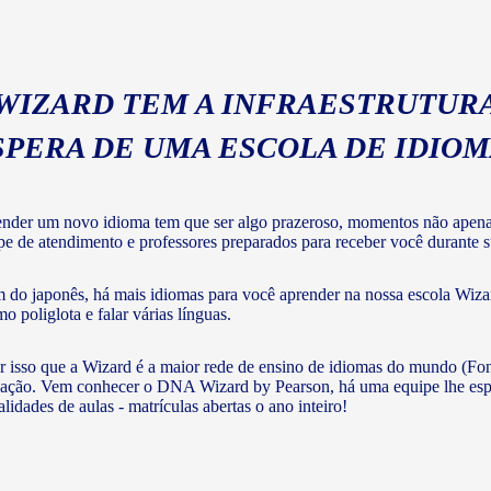
 WIZARD TEM A INFRAESTRUTURA
SPERA DE UMA ESCOLA DE IDIO
nder um novo idioma tem que ser algo prazeroso, momentos não apenas 
pe de atendimento e professores preparados para receber você durante su
 do japonês, há mais idiomas para você aprender na nossa escola Wizar
o poliglota e falar várias línguas.
r isso que a Wizard é a maior rede de ensino de idiomas do mundo (Fon
ação. Vem conhecer o DNA Wizard by Pearson, há uma equipe lhe esperan
lidades de aulas - matrículas abertas o ano inteiro!