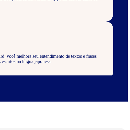
rd, você melhora seu entendimento de textos e frases
 escritos na língua japonesa.
rd, aprenda a escrever palavras, frases e textos em
abulários corretos da língua japonesa.