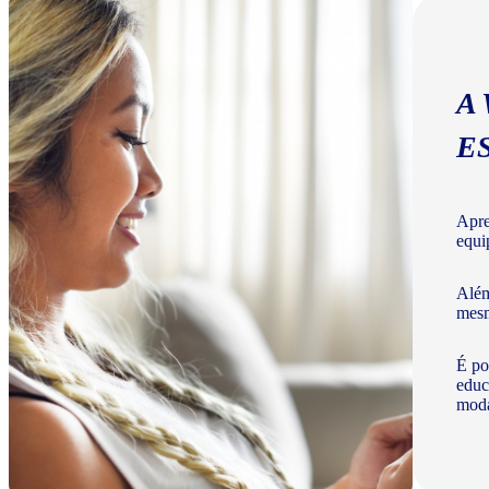
A
E
Apre
equi
Além
mesm
É po
educ
moda