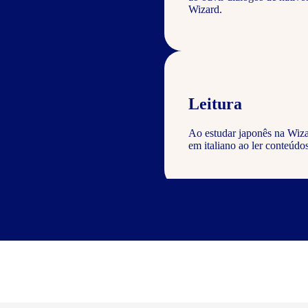
Wizard.
Leitura
Ao estudar japonês na Wiza
em italiano ao ler conteúdos
Escrita
Com o curso de japonês Wiza
geral com a gramática e voc