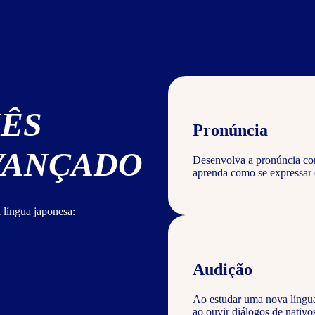
NÊS
Pronúncia
AVANÇADO
Desenvolva a pronúncia corr
aprenda como se expressar 
 língua japonesa:
Audição
Ao estudar uma nova língu
ao ouvir diálogos de nativ