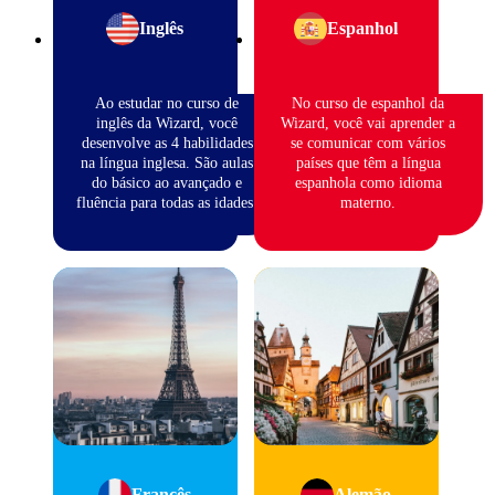
Inglês
Espanhol
Ao estudar no curso de
No curso de espanhol da
inglês da Wizard, você
Wizard, você vai aprender a
desenvolve as 4 habilidades
se comunicar com vários
na língua inglesa. São aulas
países que têm a língua
do básico ao avançado e
espanhola como idioma
fluência para todas as idades.
materno.
Francês
Alemão