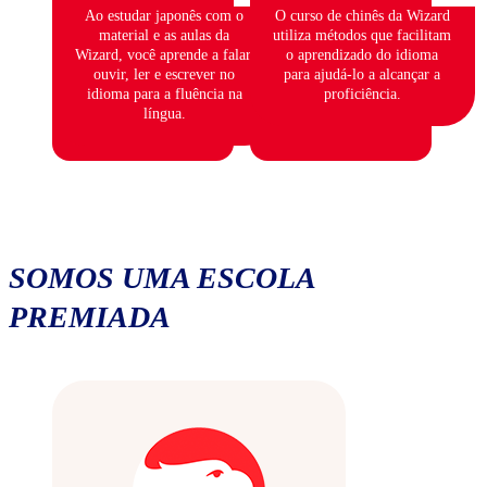
Ao estudar japonês com o
O curso de chinês da Wizard
material e as aulas da
utiliza métodos que facilitam
Wizard, você aprende a falar,
o aprendizado do idioma
ouvir, ler e escrever no
para ajudá-lo a alcançar a
idioma para a fluência na
proficiência.
língua.
SOMOS UMA ESCOLA
PREMIADA