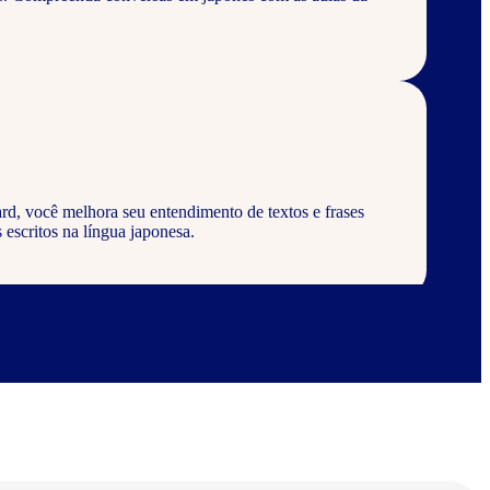
rd, você melhora seu entendimento de textos e frases
 escritos na língua japonesa.
rd, aprenda a escrever palavras, frases e textos em
abulários corretos da língua japonesa.