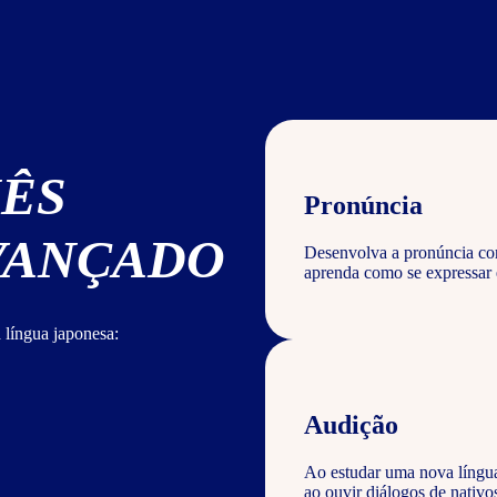
NÊS
Pronúncia
AVANÇADO
Desenvolva a pronúncia corr
aprenda como se expressar 
 língua japonesa:
Audição
Ao estudar uma nova língu
ao ouvir diálogos de nativ