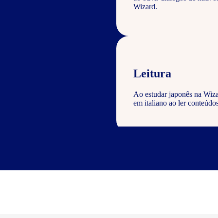
Wizard.
Leitura
Ao estudar japonês na Wiza
em italiano ao ler conteúdos
Escrita
Com o curso de japonês Wiza
geral com a gramática e voc