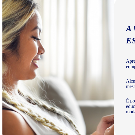
A
E
Apre
equi
Além
mesm
É po
educ
moda