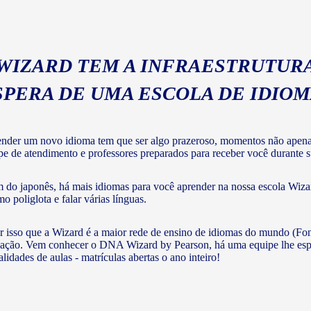
 WIZARD TEM A INFRAESTRUTURA
SPERA DE UMA ESCOLA DE IDIO
nder um novo idioma tem que ser algo prazeroso, momentos não apenas 
pe de atendimento e professores preparados para receber você durante su
 do japonês, há mais idiomas para você aprender na nossa escola Wizar
o poliglota e falar várias línguas.
r isso que a Wizard é a maior rede de ensino de idiomas do mundo (Fon
ação. Vem conhecer o DNA Wizard by Pearson, há uma equipe lhe esperan
lidades de aulas - matrículas abertas o ano inteiro!