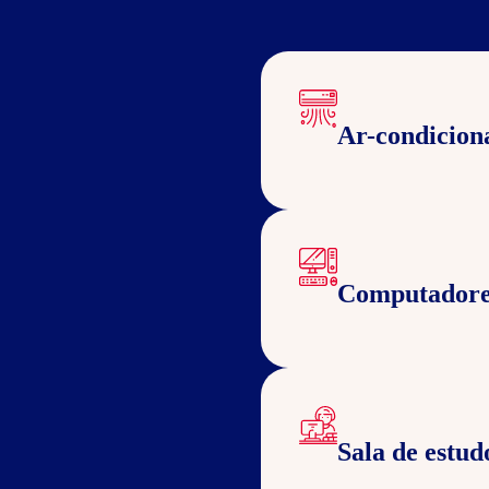
Ar-condicion
Computadore
Sala de estud