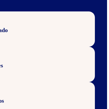
ado
s
os