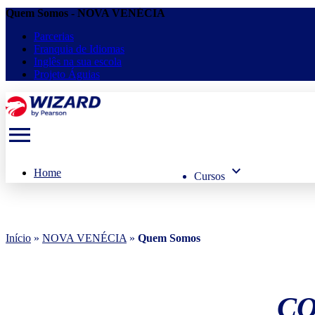
Quem Somos - NOVA VENÉCIA
Parcerias
Franquia de Idiomas
Inglês na sua escola
Projeto Águias
menu
keyboard_arrow_down
Home
Cursos
Início
»
NOVA VENÉCIA
»
Quem Somos
CO