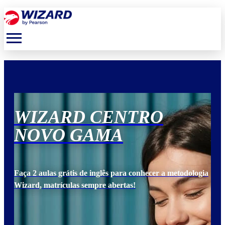
menu
WIZARD CENTRO
W
NOVO GAMA
N
ogia
Faça 2 aulas grátis de inglês para conhecer a metodologia
Faça
Wizard, matrículas sempre abertas!
Wiz