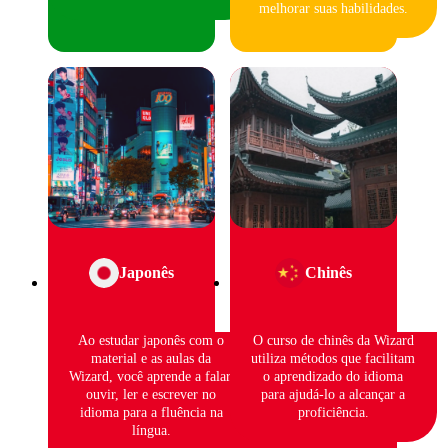
melhorar suas habilidades.
Japonês
Chinês
Ao estudar japonês com o
O curso de chinês da Wizard
material e as aulas da
utiliza métodos que facilitam
Wizard, você aprende a falar,
o aprendizado do idioma
ouvir, ler e escrever no
para ajudá-lo a alcançar a
idioma para a fluência na
proficiência.
língua.