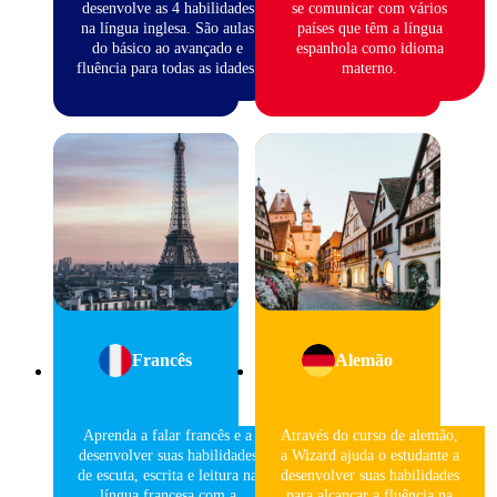
desenvolve as 4 habilidades
se comunicar com vários
na língua inglesa. São aulas
países que têm a língua
do básico ao avançado e
espanhola como idioma
fluência para todas as idades.
materno.
Francês
Alemão
Aprenda a falar francês e a
Através do curso de alemão,
desenvolver suas habilidades
a Wizard ajuda o estudante a
de escuta, escrita e leitura na
desenvolver suas habilidades
língua francesa com a
para alcançar a fluência na