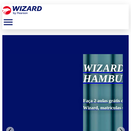
menu
WIZARD NOVO
HAMBURGO CENTRO
Faça 2 aulas grátis de inglês para conhecer a metodologia
Wizard, matrículas sempre abertas!