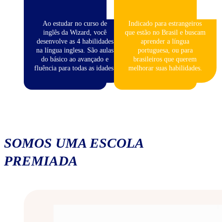
Ao estudar no curso de
Indicado para estrangeiros
inglês da Wizard, você
que estão no Brasil e buscam
desenvolve as 4 habilidades
aprender a língua
na língua inglesa. São aulas
portuguesa, ou para
do básico ao avançado e
brasileiros que querem
fluência para todas as idades.
melhorar suas habilidades.
SOMOS UMA ESCOLA
PREMIADA