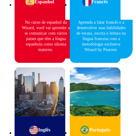
Espanhol
Francês
No curso de espanhol da
Aprenda a falar francês e a
Wizard, você vai aprender a
desenvolver suas habilidades
se comunicar com vários
de escuta, escrita e leitura na
países que têm a língua
língua francesa com a
espanhola como idioma
metodologia exclusiva
materno.
Wizard by Pearson.
Inglês
Português