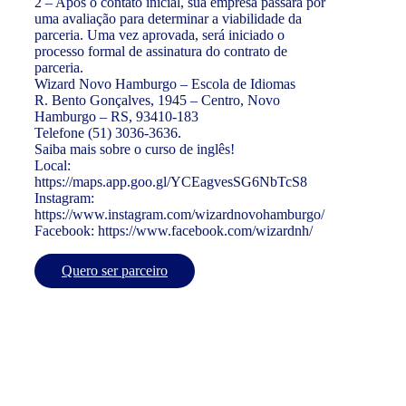
2 – Após o contato inicial, sua empresa passará por
uma avaliação para determinar a viabilidade da
parceria. Uma vez aprovada, será iniciado o
processo formal de assinatura do contrato de
parceria.
Wizard Novo Hamburgo – Escola de Idiomas
R. Bento Gonçalves, 1945 – Centro, Novo
Hamburgo – RS, 93410-183
Telefone (51) 3036-3636.
Saiba mais sobre o curso de inglês!
Local:
https://maps.app.goo.gl/YCEagvesSG6NbTcS8
Instagram:
https://www.instagram.com/wizardnovohamburgo/
Facebook: https://www.facebook.com/wizardnh/
Quero ser parceiro