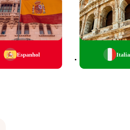
Espanhol
Itali