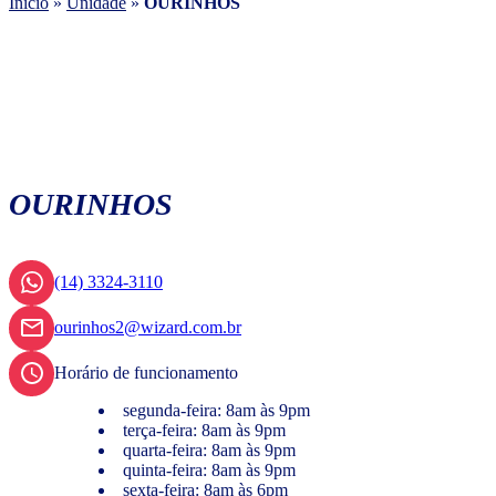
Início
»
Unidade
»
OURINHOS
OURINHOS
(14) 3324-3110
ourinhos2@wizard.com.br
Horário de funcionamento
segunda-feira: 8am às 9pm
terça-feira: 8am às 9pm
quarta-feira: 8am às 9pm
quinta-feira: 8am às 9pm
sexta-feira: 8am às 6pm