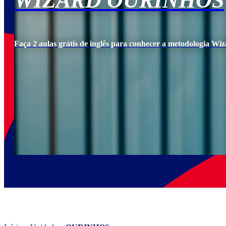
WIZARD OURINHOS
Faça 2 aulas grátis de inglês para conhecer a metodologia Wiz