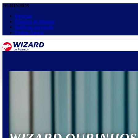
OURINHOS
Parcerias
Franquia de Idiomas
Inglês na sua escola
Projeto Águias
menu
keyboard_arrow_down
Home
Cursos