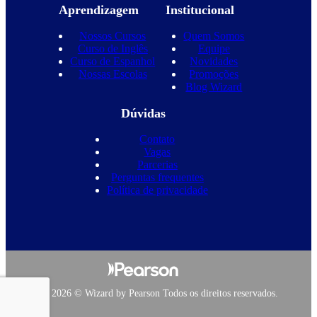
Aprendizagem
Institucional
Nossos Cursos
Quem Somos
Curso de Inglês
Equipe
Curso de Espanhol
Novidades
Nossas Escolas
Promoções
Blog Wizard
Dúvidas
Contato
Vagas
Parcerias
Perguntas frequentes
Política de privacidade
Copyright 2026 © Wizard by Pearson Todos os direitos reservados.