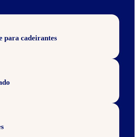
e para cadeirantes
ado
s