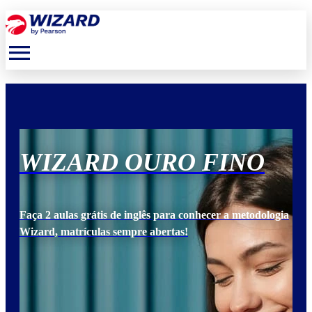
menu
WIZARD OURO FINO
W
ogia
Faça 2 aulas grátis de inglês para conhecer a metodologia
Faça
Wizard, matrículas sempre abertas!
Wiz