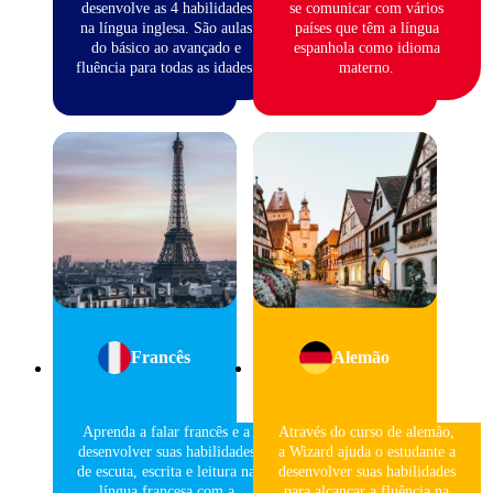
desenvolve as 4 habilidades
se comunicar com vários
na língua inglesa. São aulas
países que têm a língua
do básico ao avançado e
espanhola como idioma
fluência para todas as idades.
materno.
Francês
Alemão
Aprenda a falar francês e a
Através do curso de alemão,
desenvolver suas habilidades
a Wizard ajuda o estudante a
de escuta, escrita e leitura na
desenvolver suas habilidades
língua francesa com a
para alcançar a fluência na