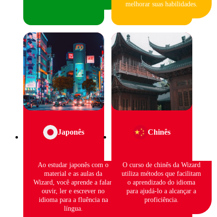
melhorar suas habilidades.
Japonês
Chinês
Ao estudar japonês com o
O curso de chinês da Wizard
material e as aulas da
utiliza métodos que facilitam
Wizard, você aprende a falar,
o aprendizado do idioma
ouvir, ler e escrever no
para ajudá-lo a alcançar a
idioma para a fluência na
proficiência.
língua.