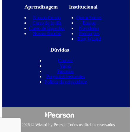
Aprendizagem
Institucional
Nossos Cursos
Quem Somos
Curso de Inglês
Equipe
Curso de Espanhol
Novidades
Nossas Escolas
Promoções
Blog Wizard
Dúvidas
Contato
Vagas
Parcerias
Perguntas frequentes
Política de privacidade
Copyright 2026 © Wizard by Pearson Todos os direitos reservados.