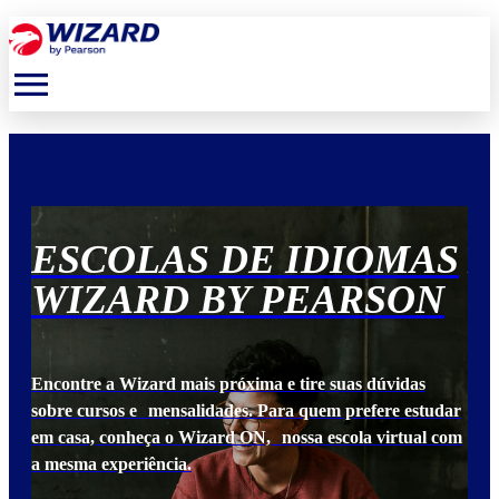
menu
S
ESCOLAS DE IDIOMAS
E
N
WIZARD BY PEARSON
W
Encontre a Wizard mais próxima e tire suas dúvidas
Enc
udar
sobre cursos e mensalidades. Para quem prefere estudar
sob
 com
em casa, conheça o Wizard ON, nossa escola virtual com
em 
a mesma experiência.
a m