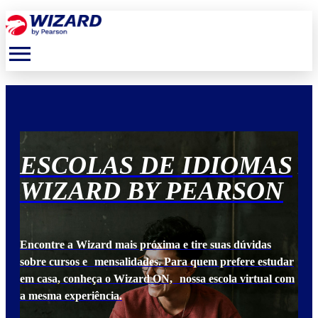
menu
S
ESCOLAS DE IDIOMAS
E
N
WIZARD BY PEARSON
W
Encontre a Wizard mais próxima e tire suas dúvidas
Enc
udar
sobre cursos e mensalidades. Para quem prefere estudar
sob
 com
em casa, conheça o Wizard ON, nossa escola virtual com
em 
a mesma experiência.
a m