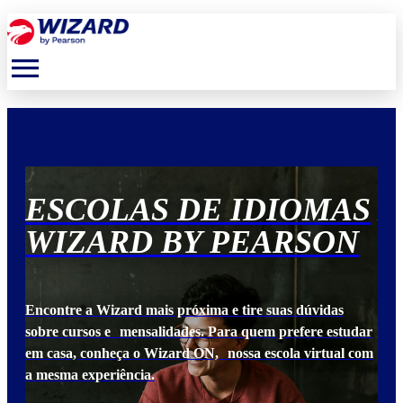
menu
S
ESCOLAS DE IDIOMAS
E
N
WIZARD BY PEARSON
W
Encontre a Wizard mais próxima e tire suas dúvidas
Enc
udar
sobre cursos e mensalidades. Para quem prefere estudar
sob
 com
em casa, conheça o Wizard ON, nossa escola virtual com
em 
a mesma experiência.
a m